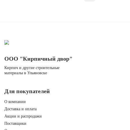
ногу со временем. Благодаря широкому модельному ряду и
обширной цветовой палитре, лицевой кирпич..
Полнотелый 1,4 NF
ООО "Кирпичный двор"
..
Кирпич и другие строительные
материалы в Ульяновске
Для покупателей
О компании
Полнотелый 1NF гладкий
Доставка и оплата
..
Акции и распродажи
Поставщики