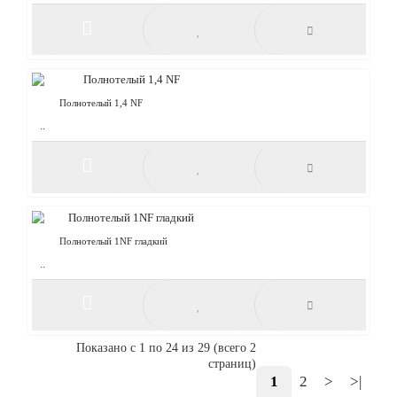
Персик "бархат" 1,4 NF
Облицовочный кирпич – традиции и качество, шагающие в
ногу со временем. Благодаря широкому модельному ряду и
обширной цветовой палитре, лицевой кирпич..
Персик "рельеф" 1 NF
Облицовочный кирпич – традиции и качество, шагающие в
ногу со временем. Благодаря широкому модельному ряду и
обширной цветовой палитре, лицевой кирпич..
Показано с 1 по 24 из 29 (всего 2
страниц)
Персик "рельеф" 1.4 NF
1
2
>
>|
Облицовочный кирпич – традиции и качество, шагающие в