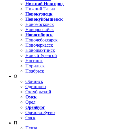
Нижний Новгород
Нижний Тагил
Новокузнецк
Новокуйбышевск
Новомосковск
Новороссийск
Новосибирск
Новочебоксарск
Новочеркасск
Новошахтинск
Новый Уренгой
Ногинск
Норильск
Ноябрьск
О
Обнинск
Одинцово
Октябрьский
Омск
Орел
Оренбург
Орехово-Зуево
Орск
П
Пенза