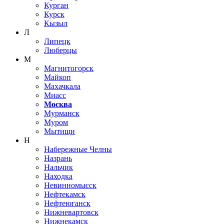
Курган
Курск
Кызыл
Л
Липецк
Люберцы
М
Магнитогорск
Майкоп
Махачкала
Миасс
Москва
Мурманск
Муром
Мытищи
Н
Набережные Челны
Назрань
Нальчик
Находка
Невинномысск
Нефтекамск
Нефтеюганск
Нижневартовск
Нижнекамск