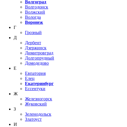
Волгоград
Волгодонск
Волжский
Вологда
Воронеж
Г
Грозный
Д
Дербент
Дзержинск
Димитровград
Долгопрудный
Домодедово
Е
Евпатория
Елец
Екатеринбург
Ессентуки
Ж
Железногорск
Жуковский
З
Зеленодольск
Златоуст
И