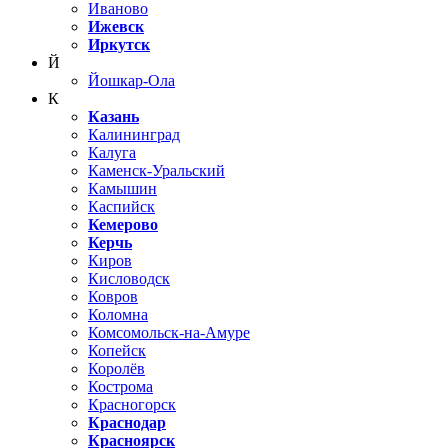
Иваново
Ижевск
Иркутск
Й
Йошкар-Ола
К
Казань
Калининград
Калуга
Каменск-Уральский
Камышин
Каспийск
Кемерово
Керчь
Киров
Кисловодск
Ковров
Коломна
Комсомольск-на-Амуре
Копейск
Королёв
Кострома
Красногорск
Краснодар
Красноярск