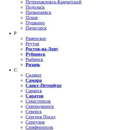
Петропавловск-Камчатский
Подольск
Прокопьевск
Псков
Пушкино
Пятигорск
Р
Раменское
Реутов
Ростов-на-Дону
Рубцовск
Рыбинск
Рязань
С
Салават
Самара
Санкт-Петербург
Саранск
Саратов
Севастополь
Северодвинск
Северск
Сергиев Посад
Серпухов
Симферополь