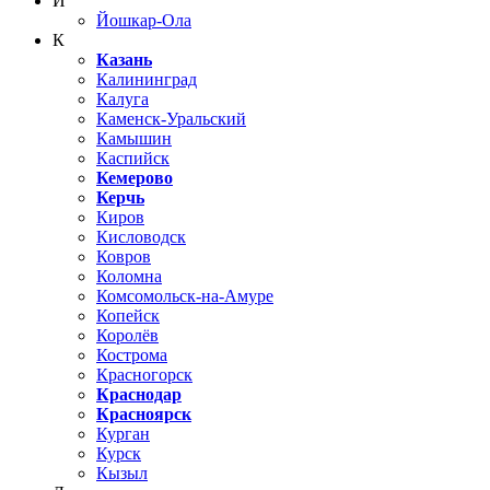
Й
Йошкар-Ола
К
Казань
Калининград
Калуга
Каменск-Уральский
Камышин
Каспийск
Кемерово
Керчь
Киров
Кисловодск
Ковров
Коломна
Комсомольск-на-Амуре
Копейск
Королёв
Кострома
Красногорск
Краснодар
Красноярск
Курган
Курск
Кызыл