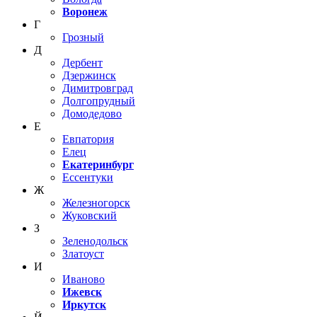
Воронеж
Г
Грозный
Д
Дербент
Дзержинск
Димитровград
Долгопрудный
Домодедово
Е
Евпатория
Елец
Екатеринбург
Ессентуки
Ж
Железногорск
Жуковский
З
Зеленодольск
Златоуст
И
Иваново
Ижевск
Иркутск