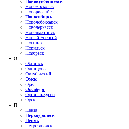
Новокуйбышевск
Новомосковск
Новороссийск
Новосибирск
Новочебоксарск
Новочеркасск
Новошахтинск
Новый Уренгой
Ногинск
Норильск
Ноябрьск
О
Обнинск
Одинцово
Октябрьский
Омск
Орел
Оренбург
Орехово-Зуево
Орск
П
Пенза
Первоуральск
Пермь
Петрозаводск