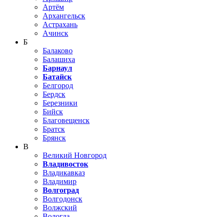
Артём
Архангельск
Астрахань
Ачинск
Б
Балаково
Балашиха
Барнаул
Батайск
Белгород
Бердск
Березники
Бийск
Благовещенск
Братск
Брянск
В
Великий Новгород
Владивосток
Владикавказ
Владимир
Волгоград
Волгодонск
Волжский
Вологда