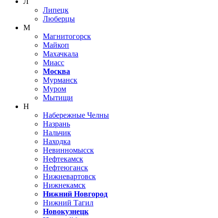
Л
Липецк
Люберцы
М
Магнитогорск
Майкоп
Махачкала
Миасс
Москва
Мурманск
Муром
Мытищи
Н
Набережные Челны
Назрань
Нальчик
Находка
Невинномысск
Нефтекамск
Нефтеюганск
Нижневартовск
Нижнекамск
Нижний Новгород
Нижний Тагил
Новокузнецк