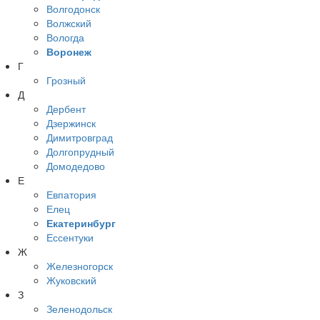
Волгодонск
Волжский
Вологда
Воронеж
Г
Грозный
Д
Дербент
Дзержинск
Димитровград
Долгопрудный
Домодедово
Е
Евпатория
Елец
Екатеринбург
Ессентуки
Ж
Железногорск
Жуковский
З
Зеленодольск