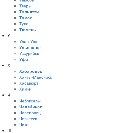
Тверь
Тольятти
Томск
Тула
Тюмень
У
Улан-Удэ
Ульяновск
Уссурийск
Уфа
Х
Хабаровск
Ханты-Мансийск
Хасавюрт
Химки
Ч
Чебоксары
Челябинск
Череповец
Черкесск
Чита
Ш