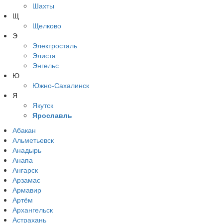
Шахты
Щ
Щелково
Э
Электросталь
Элиста
Энгельс
Ю
Южно-Сахалинск
Я
Якутск
Ярославль
Абакан
Альметьевск
Анадырь
Анапа
Ангарск
Арзамас
Армавир
Артём
Архангельск
Астрахань