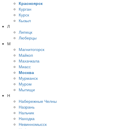
Красноярск
Курган
Курск
Кызыл
Л
Липецк
Люберцы
М
Магнитогорск
Майкоп
Махачкала
Миасс
Москва
Мурманск
Муром
Мытищи
Н
Набережные Челны
Назрань
Нальчик
Находка
Невинномысск