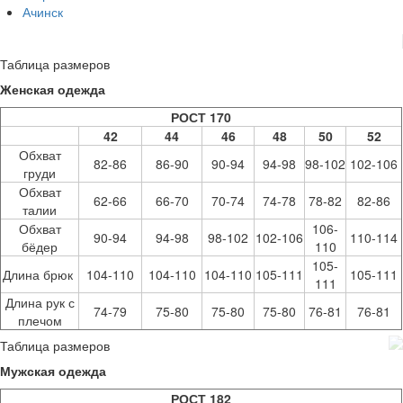
Ачинск
Таблица размеров
Женская одежда
РОСТ 170
42
44
46
48
50
52
Обхват
82-86
86-90
90-94
94-98
98-102
102-106
груди
Обхват
62-66
66-70
70-74
74-78
78-82
82-86
талии
Обхват
106-
90-94
94-98
98-102
102-106
110-114
бёдер
110
105-
Длина брюк
104-110
104-110
104-110
105-111
105-111
111
Длина рук с
74-79
75-80
75-80
75-80
76-81
76-81
плечом
Таблица размеров
Мужская одежда
РОСТ 182