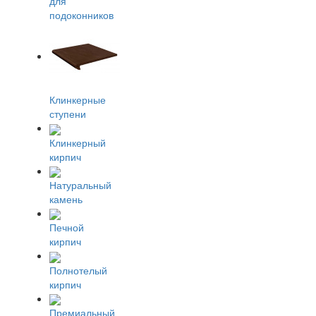
для
подоконников
Клинкерные
ступени
Клинкерный
кирпич
Натуральный
камень
Печной
кирпич
Полнотелый
кирпич
Премиальный