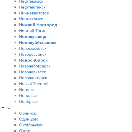
Нефтекамск
Нефтеюганск
Нижневартовск
Нижнекамск
Нижний Новгород
Нижний Тагил
Новокузнецк
Новокуйбышевск
Новомосковск
Новороссийск
Новосибирск
Новочебоксарск
Новочеркасск
Новошахтинск
Новый Уренгой
Ногинск
Норильск
Ноябрьск
О
Обнинск
Одинцово
Октябрьский
Омск