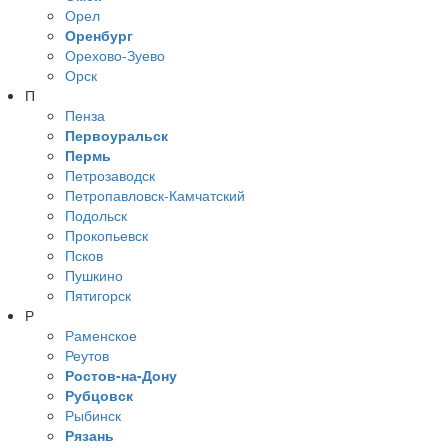
Орел
Оренбург
Орехово-Зуево
Орск
П
Пенза
Первоуральск
Пермь
Петрозаводск
Петропавловск-Камчатский
Подольск
Прокопьевск
Псков
Пушкино
Пятигорск
Р
Раменское
Реутов
Ростов-на-Дону
Рубцовск
Рыбинск
Рязань