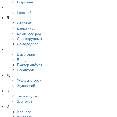
Воронеж
Г
Грозный
Д
Дербент
Дзержинск
Димитровград
Долгопрудный
Домодедово
Е
Евпатория
Елец
Екатеринбург
Ессентуки
Ж
Железногорск
Жуковский
З
Зеленодольск
Златоуст
И
Иваново
Ижевск