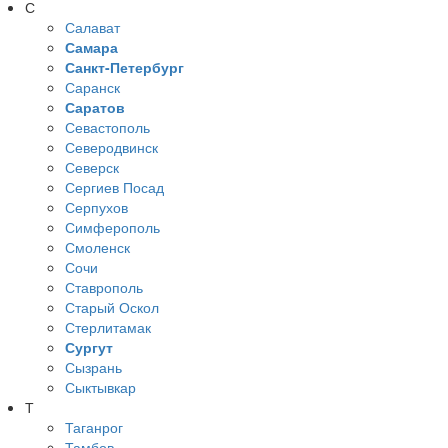
С
Салават
Самара
Санкт-Петербург
Саранск
Саратов
Севастополь
Северодвинск
Северск
Сергиев Посад
Серпухов
Симферополь
Смоленск
Сочи
Ставрополь
Старый Оскол
Стерлитамак
Сургут
Сызрань
Сыктывкар
Т
Таганрог
Тамбов