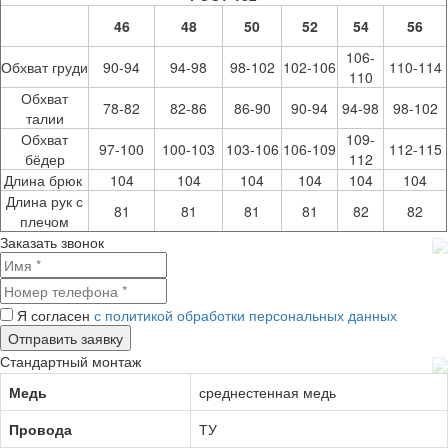
46
48
50
52
54
56
106-
Обхват груди
90-94
94-98
98-102
102-106
110-114
110
Обхват
78-82
82-86
86-90
90-94
94-98
98-102
талии
Обхват
109-
97-100
100-103
103-106
106-109
112-115
бёдер
112
Длина брюк
104
104
104
104
104
104
Длина рук с
81
81
81
81
82
82
плечом
Заказать звонок
Я согласен
с политикой обработки персональных данных
Стандартный монтаж
Медь
среднестенная медь
Провода
ТУ