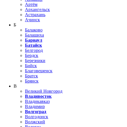
Артём
Архангельск
Астрахань
Ачинск
Б
Балаково
Балашиха
Барнаул
Батайск
Белгород
Бердск
Березники
Бийск
Благовещенск
Братск
Брянск
В
Великий Новгород
Владивосток
Владикавказ
Владимир
Волгоград
Волгодонск
Волжский
Вологда