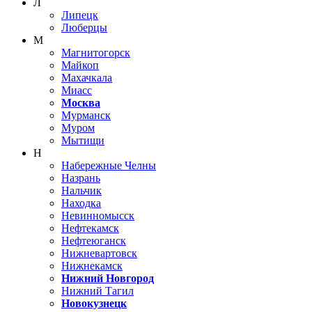
Л
Липецк
Люберцы
М
Магнитогорск
Майкоп
Махачкала
Миасс
Москва
Мурманск
Муром
Мытищи
Н
Набережные Челны
Назрань
Нальчик
Находка
Невинномысск
Нефтекамск
Нефтеюганск
Нижневартовск
Нижнекамск
Нижний Новгород
Нижний Тагил
Новокузнецк