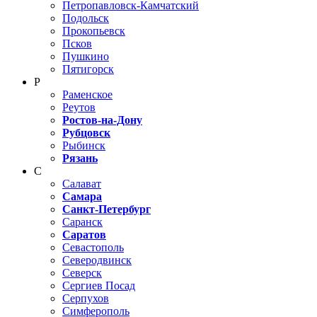
Петропавловск-Камчатский
Подольск
Прокопьевск
Псков
Пушкино
Пятигорск
Р
Раменское
Реутов
Ростов-на-Дону
Рубцовск
Рыбинск
Рязань
С
Салават
Самара
Санкт-Петербург
Саранск
Саратов
Севастополь
Северодвинск
Северск
Сергиев Посад
Серпухов
Симферополь