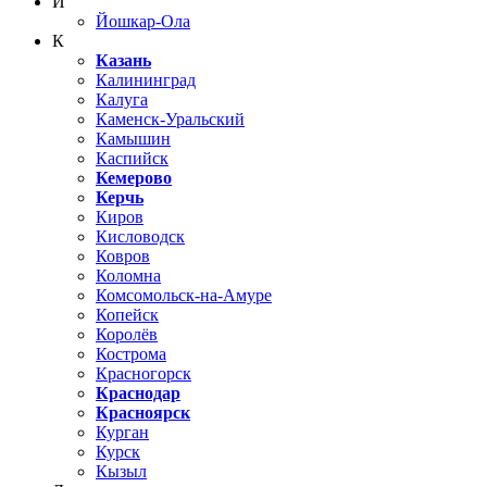
Й
Йошкар-Ола
К
Казань
Калининград
Калуга
Каменск-Уральский
Камышин
Каспийск
Кемерово
Керчь
Киров
Кисловодск
Ковров
Коломна
Комсомольск-на-Амуре
Копейск
Королёв
Кострома
Красногорск
Краснодар
Красноярск
Курган
Курск
Кызыл