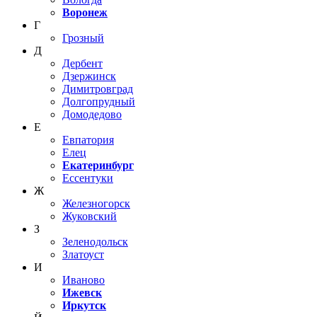
Воронеж
Г
Грозный
Д
Дербент
Дзержинск
Димитровград
Долгопрудный
Домодедово
Е
Евпатория
Елец
Екатеринбург
Ессентуки
Ж
Железногорск
Жуковский
З
Зеленодольск
Златоуст
И
Иваново
Ижевск
Иркутск