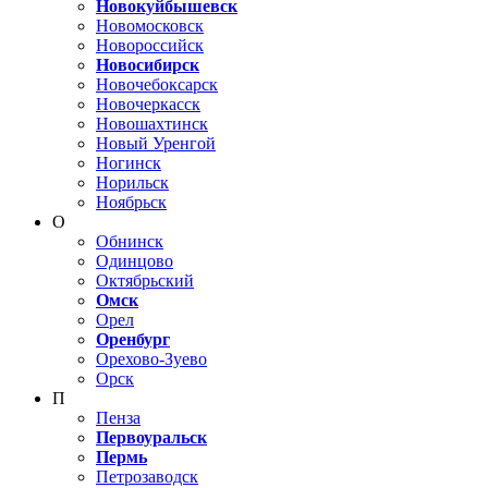
Новокуйбышевск
Новомосковск
Новороссийск
Новосибирск
Новочебоксарск
Новочеркасск
Новошахтинск
Новый Уренгой
Ногинск
Норильск
Ноябрьск
О
Обнинск
Одинцово
Октябрьский
Омск
Орел
Оренбург
Орехово-Зуево
Орск
П
Пенза
Первоуральск
Пермь
Петрозаводск