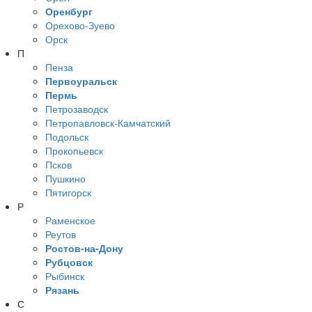
Оренбург
Орехово-Зуево
Орск
П
Пенза
Первоуральск
Пермь
Петрозаводск
Петропавловск-Камчатский
Подольск
Прокопьевск
Псков
Пушкино
Пятигорск
Р
Раменское
Реутов
Ростов-на-Дону
Рубцовск
Рыбинск
Рязань
С