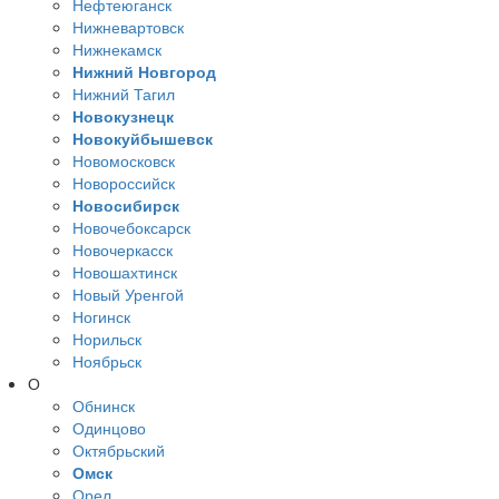
Нефтеюганск
Нижневартовск
Нижнекамск
Нижний Новгород
Нижний Тагил
Новокузнецк
Новокуйбышевск
Новомосковск
Новороссийск
Новосибирск
Новочебоксарск
Новочеркасск
Новошахтинск
Новый Уренгой
Ногинск
Норильск
Ноябрьск
О
Обнинск
Одинцово
Октябрьский
Омск
Орел