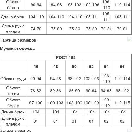
Обхват
106-
90-94
94-98
98-102
102-106
110-114
бёдер
110
105-
Длина брюк
104-110
104-110
104-110
105-111
105-111
111
Длина рук с
74-79
75-80
75-80
75-80
76-81
76-81
плечом
Таблица размеров
Мужская одежда
РОСТ 182
46
48
50
52
54
56
106-
Обхват груди
90-94
94-98
98-102
102-106
110-114
110
Обхват
78-82
82-86
86-90
90-94
94-98
98-102
талии
Обхват
109-
97-100
100-103
103-106
106-109
112-115
бёдер
112
Длина брюк
104
104
104
104
104
104
Длина рук с
81
81
81
81
82
82
плечом
Заказать звонок