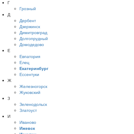
Г
Грозный
Д
Дербент
Дзержинск
Димитровград
Долгопрудный
Домодедово
Е
Евпатория
Елец
Екатеринбург
Ессентуки
Ж
Железногорск
Жуковский
З
Зеленодольск
Златоуст
И
Иваново
Ижевск