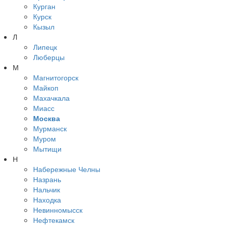
Курган
Курск
Кызыл
Л
Липецк
Люберцы
М
Магнитогорск
Майкоп
Махачкала
Миасс
Москва
Мурманск
Муром
Мытищи
Н
Набережные Челны
Назрань
Нальчик
Находка
Невинномысск
Нефтекамск