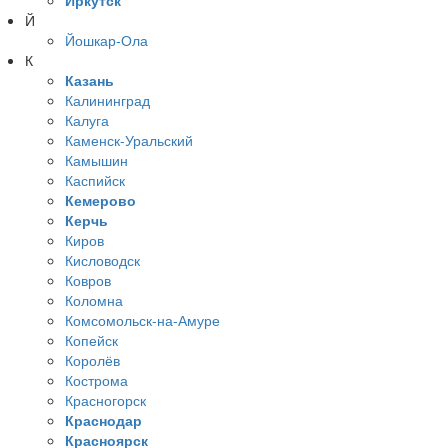
Иркутск
Й
Йошкар-Ола
К
Казань
Калининград
Калуга
Каменск-Уральский
Камышин
Каспийск
Кемерово
Керчь
Киров
Кисловодск
Ковров
Коломна
Комсомольск-на-Амуре
Копейск
Королёв
Кострома
Красногорск
Краснодар
Красноярск