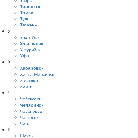
Тверь
Тольятти
Томск
Тула
Тюмень
У
Улан-Удэ
Ульяновск
Уссурийск
Уфа
Х
Хабаровск
Ханты-Мансийск
Хасавюрт
Химки
Ч
Чебоксары
Челябинск
Череповец
Черкесск
Чита
Ш
Шахты