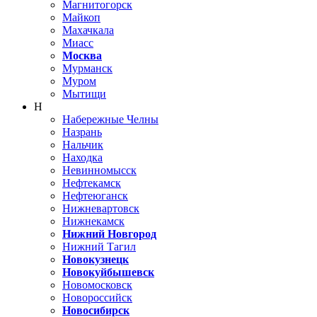
Магнитогорск
Майкоп
Махачкала
Миасс
Москва
Мурманск
Муром
Мытищи
Н
Набережные Челны
Назрань
Нальчик
Находка
Невинномысск
Нефтекамск
Нефтеюганск
Нижневартовск
Нижнекамск
Нижний Новгород
Нижний Тагил
Новокузнецк
Новокуйбышевск
Новомосковск
Новороссийск
Новосибирск