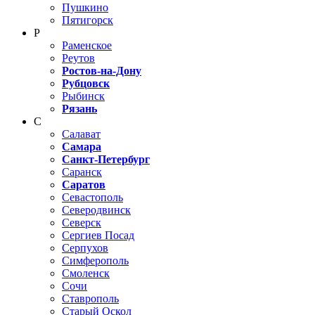
Пушкино
Пятигорск
Р
Раменское
Реутов
Ростов-на-Дону
Рубцовск
Рыбинск
Рязань
С
Салават
Самара
Санкт-Петербург
Саранск
Саратов
Севастополь
Северодвинск
Северск
Сергиев Посад
Серпухов
Симферополь
Смоленск
Сочи
Ставрополь
Старый Оскол