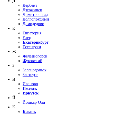
Д
Дербент
Дзержинск
Димитровград
Долгопрудный
Домодедово
Е
Евпатория
Елец
Екатеринбург
Ессентуки
Ж
Железногорск
Жуковский
З
Зеленодольск
Златоуст
И
Иваново
Ижевск
Иркутск
Й
Йошкар-Ола
К
Казань