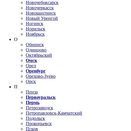
Новочебоксарск
Новочеркасск
Новошахтинск
Новый Уренгой
Ногинск
Норильск
Ноябрьск
О
Обнинск
Одинцово
Октябрьский
Омск
Орел
Оренбург
Орехово-Зуево
Орск
П
Пенза
Первоуральск
Пермь
Петрозаводск
Петропавловск-Камчатский
Подольск
Прокопьевск
Псков