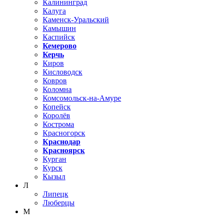
Калининград
Калуга
Каменск-Уральский
Камышин
Каспийск
Кемерово
Керчь
Киров
Кисловодск
Ковров
Коломна
Комсомольск-на-Амуре
Копейск
Королёв
Кострома
Красногорск
Краснодар
Красноярск
Курган
Курск
Кызыл
Л
Липецк
Люберцы
М