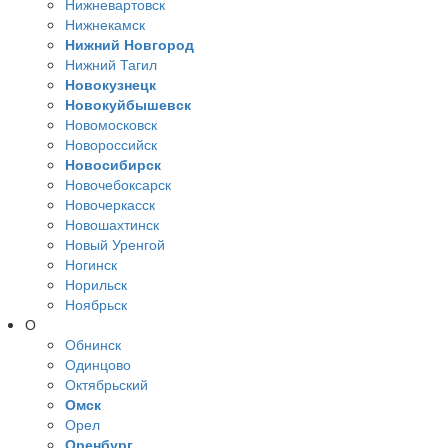
Нижневартовск
Нижнекамск
Нижний Новгород
Нижний Тагил
Новокузнецк
Новокуйбышевск
Новомосковск
Новороссийск
Новосибирск
Новочебоксарск
Новочеркасск
Новошахтинск
Новый Уренгой
Ногинск
Норильск
Ноябрьск
О
Обнинск
Одинцово
Октябрьский
Омск
Орел
Оренбург