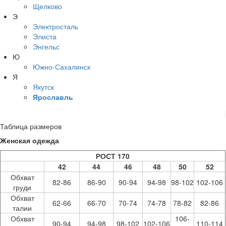
Щелково
Э
Электросталь
Элиста
Энгельс
Ю
Южно-Сахалинск
Я
Якутск
Ярославль
Таблица размеров
Женская одежда
РОСТ 170
42
44
46
48
50
52
Обхват
82-86
86-90
90-94
94-98
98-102
102-106
груди
Обхват
62-66
66-70
70-74
74-78
78-82
82-86
талии
Обхват
106-
90-94
94-98
98-102
102-106
110-114