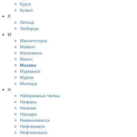
Курск
Кызыл
Л
Липецк
Люберцы
М
Магнитогорск
Майкоп
Махачкала
Миасс
Москва
Мурманск
Муром
Мытищи
Н
Набережные Челны
Назрань
Нальчик
Находка
Невинномысск
Нефтекамск
Нефтеюганск