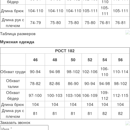
бёдер
110
105-
Длина брюк
104-110
104-110
104-110
105-111
105-111
111
Длина рук с
74-79
75-80
75-80
75-80
76-81
76-81
плечом
Таблица размеров
Мужская одежда
РОСТ 182
46
48
50
52
54
56
106-
Обхват груди
90-94
94-98
98-102
102-106
110-114
110
Обхват
78-82
82-86
86-90
90-94
94-98
98-102
талии
Обхват
109-
97-100
100-103
103-106
106-109
112-115
бёдер
112
Длина брюк
104
104
104
104
104
104
Длина рук с
81
81
81
81
82
82
плечом
Заказать звонок