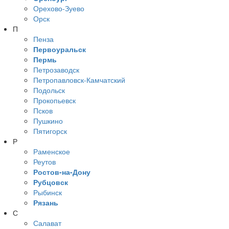
Орехово-Зуево
Орск
П
Пенза
Первоуральск
Пермь
Петрозаводск
Петропавловск-Камчатский
Подольск
Прокопьевск
Псков
Пушкино
Пятигорск
Р
Раменское
Реутов
Ростов-на-Дону
Рубцовск
Рыбинск
Рязань
С
Салават