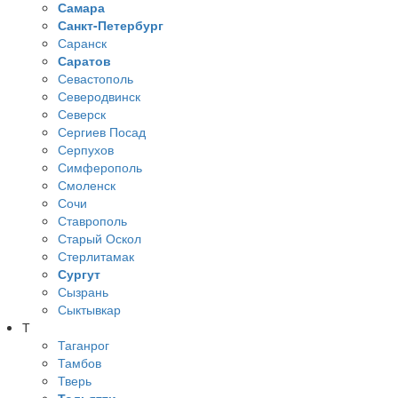
Самара
Санкт-Петербург
Саранск
Саратов
Севастополь
Северодвинск
Северск
Сергиев Посад
Серпухов
Симферополь
Смоленск
Сочи
Ставрополь
Старый Оскол
Стерлитамак
Сургут
Сызрань
Сыктывкар
Т
Таганрог
Тамбов
Тверь
Тольятти