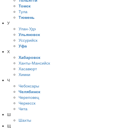
Томск
Тула
Тюмень
У
Улан-Удэ
Ульяновск
Уссурийск
Уфа
Х
Хабаровск
Ханты-Мансийск
Хасавюрт
Химки
Ч
Чебоксары
Челябинск
Череповец
Черкесск
Чита
Ш
Шахты
Щ