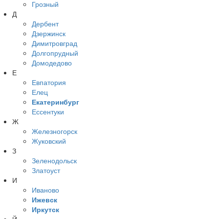
Грозный
Д
Дербент
Дзержинск
Димитровград
Долгопрудный
Домодедово
Е
Евпатория
Елец
Екатеринбург
Ессентуки
Ж
Железногорск
Жуковский
З
Зеленодольск
Златоуст
И
Иваново
Ижевск
Иркутск
Й