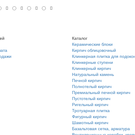
лей
Каталог
Керамические блоки
лата
Кирпич облицовочный
родажи
Клинкерная плитка для подоко
Клинкерные ступени
Клинкерный кирпич
Натуральный камень
Печной кирпич
Полнотелый кирпич
Премиальный печной кирпич
Пустотелый кирпич
Ригельный кирпич
Тротуарная плитка
Фигурный кирпич
Шамотный кирпич
Базальтовая сетка, арматура
Вентиляционные коробки, кре