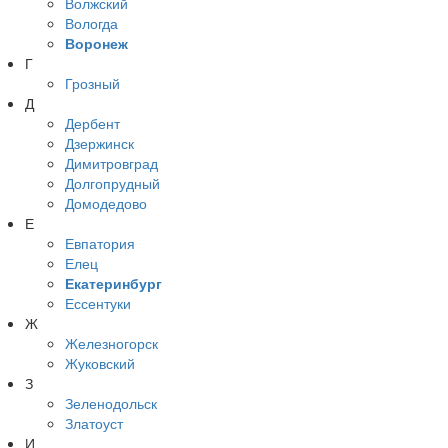
Волжский
Вологда
Воронеж
Г
Грозный
Д
Дербент
Дзержинск
Димитровград
Долгопрудный
Домодедово
Е
Евпатория
Елец
Екатеринбург
Ессентуки
Ж
Железногорск
Жуковский
З
Зеленодольск
Златоуст
И