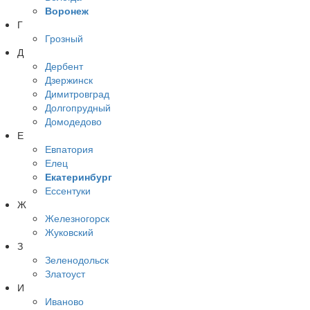
Воронеж
Г
Грозный
Д
Дербент
Дзержинск
Димитровград
Долгопрудный
Домодедово
Е
Евпатория
Елец
Екатеринбург
Ессентуки
Ж
Железногорск
Жуковский
З
Зеленодольск
Златоуст
И
Иваново