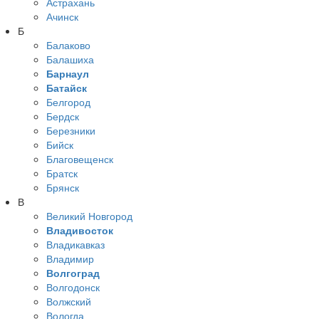
Астрахань
Ачинск
Б
Балаково
Балашиха
Барнаул
Батайск
Белгород
Бердск
Березники
Бийск
Благовещенск
Братск
Брянск
В
Великий Новгород
Владивосток
Владикавказ
Владимир
Волгоград
Волгодонск
Волжский
Вологда