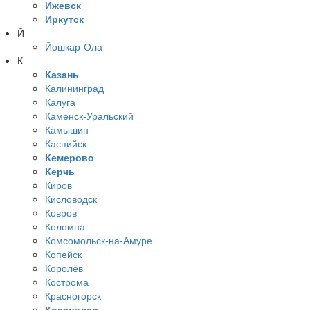
Ижевск
Иркутск
Й
Йошкар-Ола
К
Казань
Калининград
Калуга
Каменск-Уральский
Камышин
Каспийск
Кемерово
Керчь
Киров
Кисловодск
Ковров
Коломна
Комсомольск-на-Амуре
Копейск
Королёв
Кострома
Красногорск
Краснодар