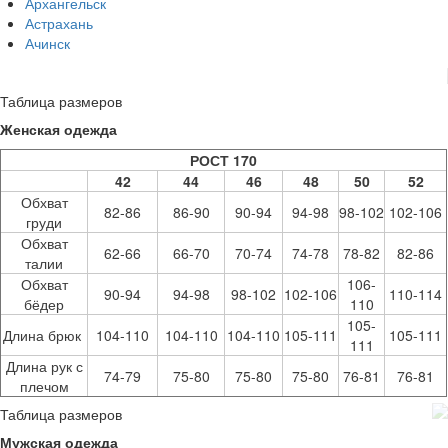
Архангельск
Астрахань
Ачинск
Таблица размеров
Женская одежда
РОСТ 170
42
44
46
48
50
52
Обхват
82-86
86-90
90-94
94-98
98-102
102-106
груди
Обхват
62-66
66-70
70-74
74-78
78-82
82-86
талии
Обхват
106-
90-94
94-98
98-102
102-106
110-114
бёдер
110
105-
Длина брюк
104-110
104-110
104-110
105-111
105-111
111
Длина рук с
74-79
75-80
75-80
75-80
76-81
76-81
плечом
Таблица размеров
Мужская одежда