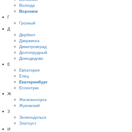
Вологда
Воронеж
Г
Грозный
Д
Дербент
Дзержинск
Димитровград
Долгопрудный
Домодедово
Е
Евпатория
Елец
Екатеринбург
Ессентуки
Ж
Железногорск
Жуковский
З
Зеленодольск
Златоуст
И