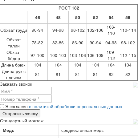
РОСТ 182
46
48
50
52
54
56
106-
Обхват груди
90-94
94-98
98-102
102-106
110-114
110
Обхват
78-82
82-86
86-90
90-94
94-98
98-102
талии
Обхват
109-
97-100
100-103
103-106
106-109
112-115
бёдер
112
Длина брюк
104
104
104
104
104
104
Длина рук с
81
81
81
81
82
82
плечом
Заказать звонок
Я согласен
с политикой обработки персональных данных
Стандартный монтаж
Медь
среднестенная медь