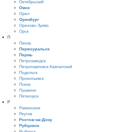
Октябрьский
Омск
Орел
Оренбург
Орехово-Зуево
Орск
П
Пенза
Первоуральск
Пермь
Петрозаводск
Петропавловск-Камчатский
Подольск
Прокопьевск
Псков
Пушкино
Пятигорск
Р
Раменское
Реутов
Ростов-на-Дону
Рубцовск
Рыбинск