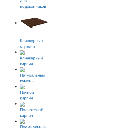
для
подоконников
Клинкерные
ступени
Клинкерный
кирпич
Натуральный
камень
Печной
кирпич
Полнотелый
кирпич
Премиальный