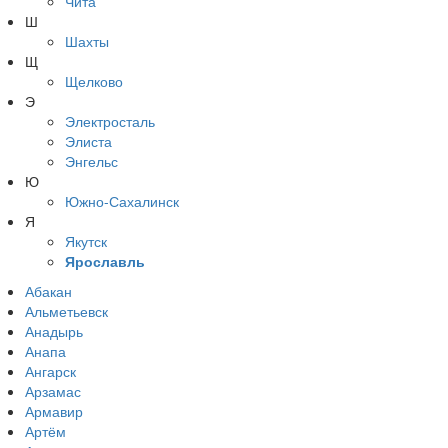
Чита
Ш
Шахты
Щ
Щелково
Э
Электросталь
Элиста
Энгельс
Ю
Южно-Сахалинск
Я
Якутск
Ярославль
Абакан
Альметьевск
Анадырь
Анапа
Ангарск
Арзамас
Армавир
Артём