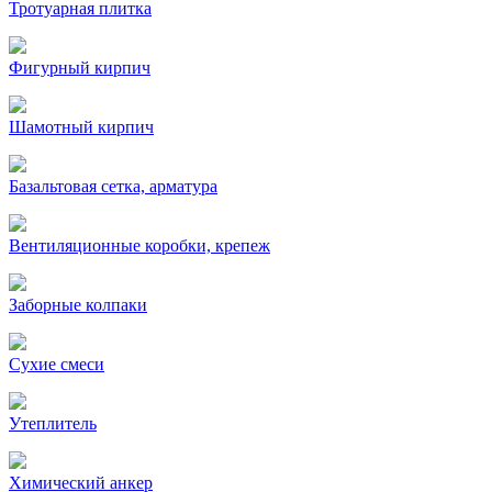
Тротуарная плитка
Фигурный кирпич
Шамотный кирпич
Базальтовая сетка, арматура
Вентиляционные коробки, крепеж
Заборные колпаки
Сухие смеси
Утеплитель
Химический анкер