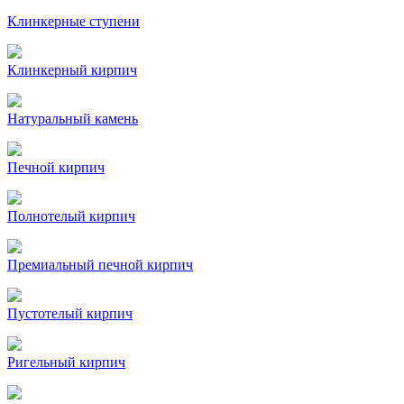
Клинкерные ступени
Клинкерный кирпич
Натуральный камень
Печной кирпич
Полнотелый кирпич
Премиальный печной кирпич
Пустотелый кирпич
Ригельный кирпич