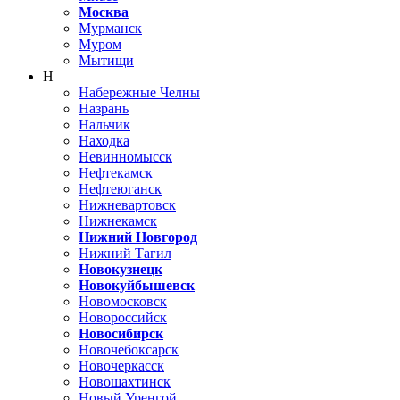
Москва
Мурманск
Муром
Мытищи
Н
Набережные Челны
Назрань
Нальчик
Находка
Невинномысск
Нефтекамск
Нефтеюганск
Нижневартовск
Нижнекамск
Нижний Новгород
Нижний Тагил
Новокузнецк
Новокуйбышевск
Новомосковск
Новороссийск
Новосибирск
Новочебоксарск
Новочеркасск
Новошахтинск
Новый Уренгой