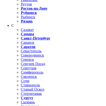
Реутов
Ростов-на-Дону
Рубцовск
Рыбинск
Рязань
С
Салават
Самара
Санкт-Петербург
Саранск
Саратов
Севастополь
Северодвинск
Северск
Сергиев Посад
Серпухов
Симферополь
Смоленск
Сочи
Ставрополь
Старый Оскол
Стерлитамак
Сургут
Сызрань