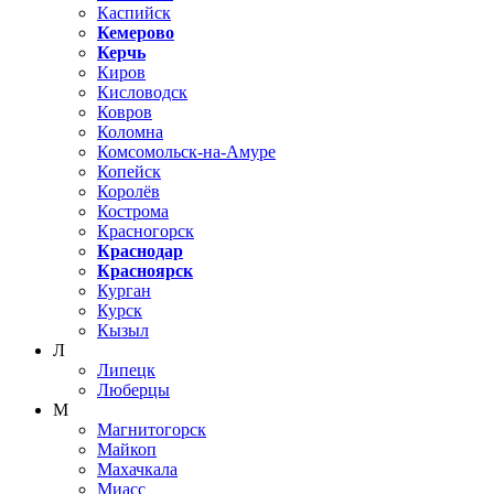
Каспийск
Кемерово
Керчь
Киров
Кисловодск
Ковров
Коломна
Комсомольск-на-Амуре
Копейск
Королёв
Кострома
Красногорск
Краснодар
Красноярск
Курган
Курск
Кызыл
Л
Липецк
Люберцы
М
Магнитогорск
Майкоп
Махачкала
Миасс