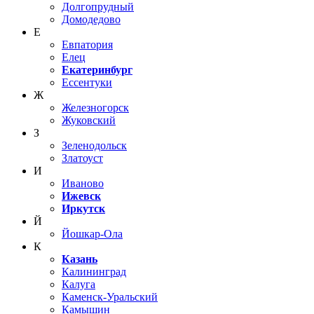
Долгопрудный
Домодедово
Е
Евпатория
Елец
Екатеринбург
Ессентуки
Ж
Железногорск
Жуковский
З
Зеленодольск
Златоуст
И
Иваново
Ижевск
Иркутск
Й
Йошкар-Ола
К
Казань
Калининград
Калуга
Каменск-Уральский
Камышин