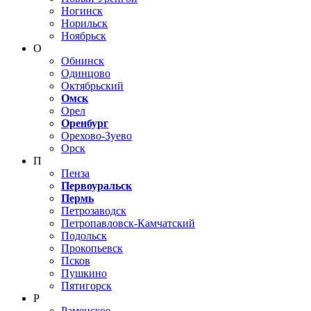
Ногинск
Норильск
Ноябрьск
О
Обнинск
Одинцово
Октябрьский
Омск
Орел
Оренбург
Орехово-Зуево
Орск
П
Пенза
Первоуральск
Пермь
Петрозаводск
Петропавловск-Камчатский
Подольск
Прокопьевск
Псков
Пушкино
Пятигорск
Р
Раменское